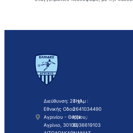
Διεύθυνση: 2ο χλμ
ΤΗΛ :
Εθνικής Οδού
2641034490
Αγρινίου - Θέρμου,
ΚΙΝ :
Αγρίνιο, 30100,
6936619103