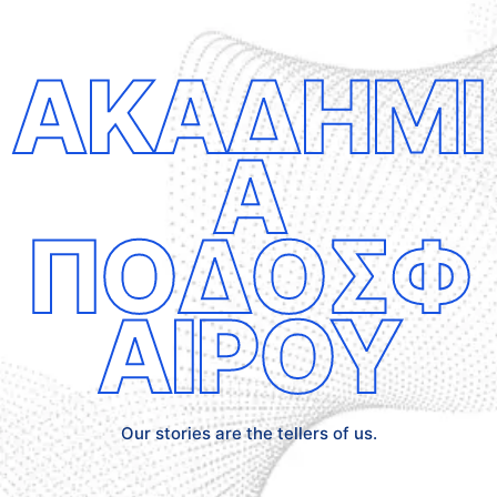
ΑΚΑΔΗΜΙ
Α
ΠΟΔΟΣΦ
ΑΙΡΟΥ
Our stories are the tellers of us.